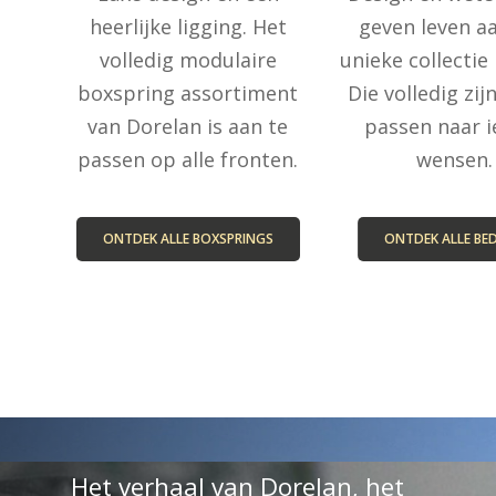
heerlijke ligging. Het
geven leven a
volledig modulaire
unieke collectie
boxspring assortiment
Die volledig zij
van Dorelan is aan te
passen naar i
passen op alle fronten.
wensen.
ONTDEK ALLE BOXSPRINGS
ONTDEK ALLE BE
Het verhaal van Dorelan, het