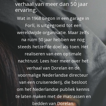
verhaal van meer dan 50 jaar
ervaring.
Wat in 1968 begon in een garage in
Forlí, is uitgegroeid tot een
wereldwijde organisatie. Maar zelfs
na ruim 50 jaar hebben we nog
steeds hetzelfde doel als toen. Het
realiseren van een optimale
nachtrust. Lees hier meer over het
verhaal van Dorelan en de
voormalige Nederlandse directeur
van een cruiserederij, die besloot
om het Nederlandse publiek kennis
te laten maken met de matrassen en
bedden van Dorelan.