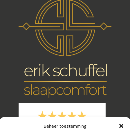
Beheer toestemming
/
9.7
10
34 reviews