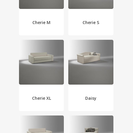
Geen producten in de
Cherie M
Cherie S
winkelwagen.
Go To Shop
Cherie XL
Daisy