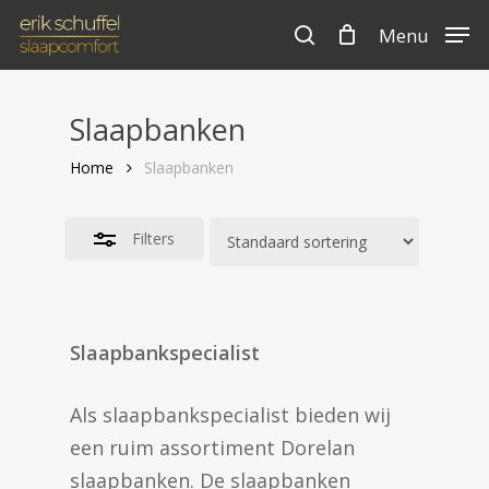
Skip
Menu
to
search
Cart
Close
Close
Cart
main
Filters
content
Slaapbanken
Home
Slaapbanken
Filters
Slaapbankspecialist
Als slaapbankspecialist bieden wij
een ruim assortiment Dorelan
slaapbanken. De slaapbanken