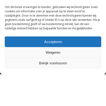
Om de beste ervaringen te bieden, gebruiken wij technologieën zoals
cookies om informatie over je apparaat op te slaan en/of te
raadplegen. Door in te stemmen met deze technologieën kunnen wij
gegevens zoals surfgedrag of unieke ID's op deze site verwerken. Als je
geen toestemming geeft of uw toestemming intrekt, kan dit een
nadelige invloed hebben op bepaalde functies en mogelijkheden.
Erik Schuffel Slaapcomfort B.V.
Kanaalstraat 16, 2161 JL Lisse, Nederland
Accepteren
Tel: +31(0)252-728108,
Subtotaal:
€
0,00
Weigeren
E-mail: info@erikschuffel.nl
KVK:82803730, BTW: NL862609720B01
Bekijk Winkelwagen
Afrekenen
Bekijk voorkeuren
Handelsnamen: Slaapbankspecialist &
Hotelbedspecialist
Cookie policy | Privacy policy
Nederlands
English
(
Engels
)