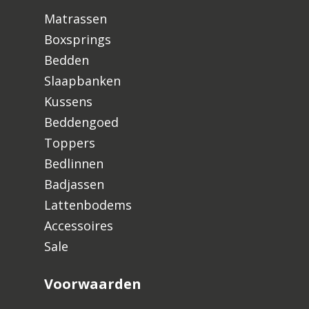
Matrassen
Boxsprings
Bedden
Slaapbanken
Kussens
Geen producten in de
Beddengoed
winkelwagen.
Toppers
Bedlinnen
Go To Shop
Badjassen
Lattenbodems
Accessoires
Sale
Voorwaarden