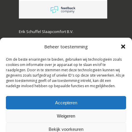
Erik Schuffel Slaapcomfort B.V.
Kanaalstraat 16, 2161 JL Lisse, Nederland
Beheer toestemming
Tel: +31(0)252-728108,
Om de beste ervaringen te bieden, gebruiken wij technologieën zoals
E-mail: info@erikschuffel.nl
cookies om informatie over je apparaat op te slaan en/of te
KVK:82803730, BTW: NL862609720B01
raadplegen. Door in te stemmen met deze technologieën kunnen wij
gegevens zoals surfgedrag of unieke ID's op deze site verwerken. Als je
Handelsnamen: Slaapbankspecialist &
geen toestemming geeft of uw toestemming intrekt, kan dit een
nadelige invloed hebben op bepaalde functies en mogelijkheden.
Hotelbedspecialist
Accepteren
Cookie policy | Privacy policy
Subtotaal:
€
0,00
Weigeren
Nederlands
English
(
Engels
)
Bekijk Winkelwagen
Afrekenen
Bekijk voorkeuren