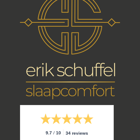
/
9.7
10
34 reviews