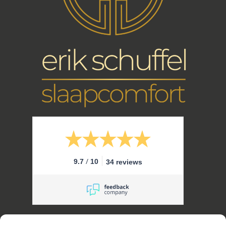
/
9.7
10
34 reviews