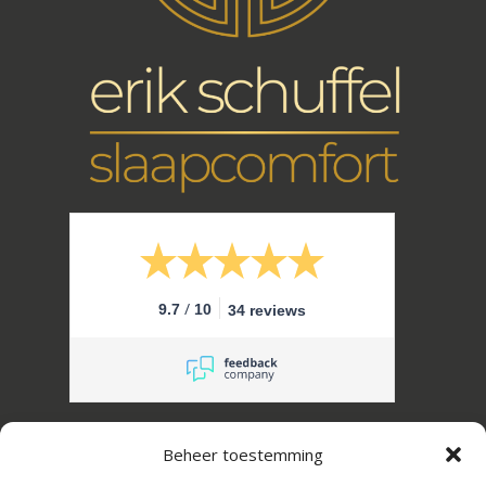
/
9.7
10
34 reviews
Erik Schuffel Slaapcomfort B.V.
Beheer toestemming
Kanaalstraat 16, 2161 JL Lisse, Nederland