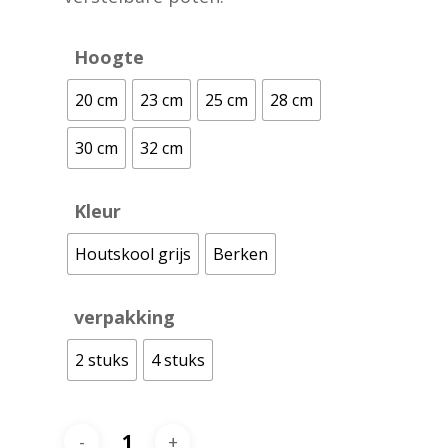
Hoogte
20 cm
23 cm
25 cm
28 cm
30 cm
32 cm
Kleur
Houtskool grijs
Berken
verpakking
2 stuks
4 stuks