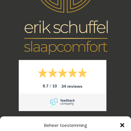
/
9.7
10
34 reviews
Erik Schuffel Slaapcomfort B.V.
Beheer toestemming