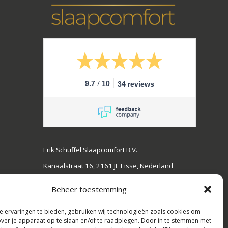
/
9.7
10
34 reviews
Erik Schuffel Slaapcomfort B.V.
Kanaalstraat 16, 2161 JL Lisse, Nederland
Tel: +31(0)252-728108,
Beheer toestemming
E-mail: info@erikschuffel.nl
 ervaringen te bieden, gebruiken wij technologieën zoals cookies om
KVK:82803730, BTW: NL862609720B01
over je apparaat op te slaan en/of te raadplegen. Door in te stemmen met