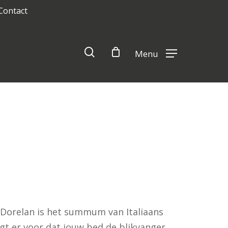
Contact
Close
Cart
search
Menu
Dorelan is het summum van Italiaans
rgt er voor dat jouw bed de blikvanger