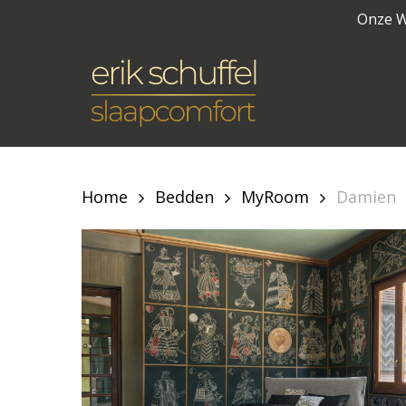
Skip
Onze W
to
main
content
Home
Bedden
MyRoom
Damien