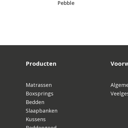
Pebble
Producten
Voor
Matrassen
Algeme
Boxsprings
Veelge
Bedden
Slaapbanken
Kussens
Beddengoed