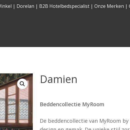
inkel
|
Dorelan
|
B2B Hotelbedspecialist
|
Onze Merken
|
Cart
Elektrisch
Vast
Damien
Beddencollectie MyRoom
De beddencollectie van MyRoom by 
design en gemak. De unieke stijl zo