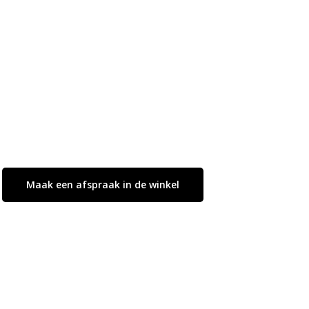
roducten in de winkelwagen.
Go To Shop
Maak een afspraak in de winkel