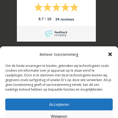
/
9.7
10
34 reviews
Erik Schuffel Slaapcomfort B.V.
Beheer toestemming
Kanaalstraat 16, 2161 JL Lisse, Nederland
Om de beste ervaringen te bieden, gebruiken wij technologieën zoals
Tel: +31(0)252-728108,
cookies om informatie over je apparaat op te slaan en/of te
raadplegen. Door in te stemmen met deze technologieën kunnen wij
E-mail: info@erikschuffel.nl
gegevens zoals surfgedrag of unieke ID's op deze site verwerken. Als je
geen toestemming geeft of uw toestemming intrekt, kan dit een
KVK:82803730, BTW: NL862609720B01
nadelige invloed hebben op bepaalde functies en mogelijkheden.
Handelsnamen: Slaapbankspecialist &
Hotelbedspecialist
Accepteren
Subtotaal:
€
0,00
Weigeren