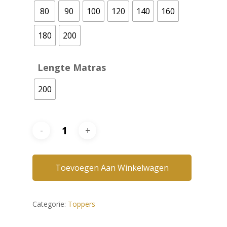
80
90
100
120
140
160
180
200
Lengte Matras
200
Toevoegen Aan Winkelwagen
Categorie:
Toppers