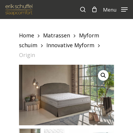
Skip
Menu
to
search
Cart
Close
Cart
main
content
Home
Matrassen
Myform
schuim
Innovative Myform
Origin