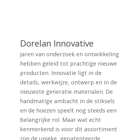
Dorelan Innovative
Jaren van onderzoek en ontwikkeling
Geen producten in de
hebben geleid tot prachtige nieuwe
winkelwagen.
producten. Innovatie ligt in de
details, werkwijze, ontwerp en in de
Go To Shop
nieuwste generatie materialen. De
handmatige ambacht in de stiksels
en de hoezen speelt nog steeds een
belangrijke rol. Maar wat echt
kenmerkend is voor dit assortiment
zijn de unieke, gepatenteerde