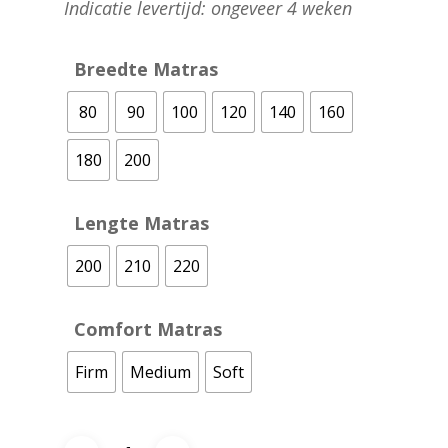
Indicatie levertijd: ongeveer 4 weken
Breedte Matras
80
90
100
120
140
160
180
200
Lengte Matras
200
210
220
Comfort Matras
Firm
Medium
Soft