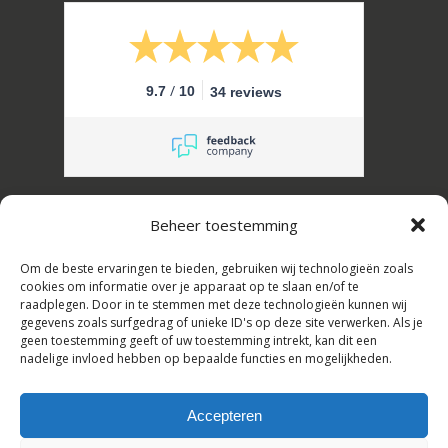
/
9.7
10
34 reviews
Erik Schuffel Slaapcomfort B.V.
Beheer toestemming
Kanaalstraat 16, 2161 JL Lisse, Nederland
Om de beste ervaringen te bieden, gebruiken wij technologieën zoals
Tel: +31(0)252-728108,
cookies om informatie over je apparaat op te slaan en/of te
raadplegen. Door in te stemmen met deze technologieën kunnen wij
E-mail: info@erikschuffel.nl
gegevens zoals surfgedrag of unieke ID's op deze site verwerken. Als je
geen toestemming geeft of uw toestemming intrekt, kan dit een
KVK:82803730, BTW: NL862609720B01
nadelige invloed hebben op bepaalde functies en mogelijkheden.
Handelsnamen: Slaapbankspecialist &
Hotelbedspecialist
Accepteren
Subtotaal:
€
0,00