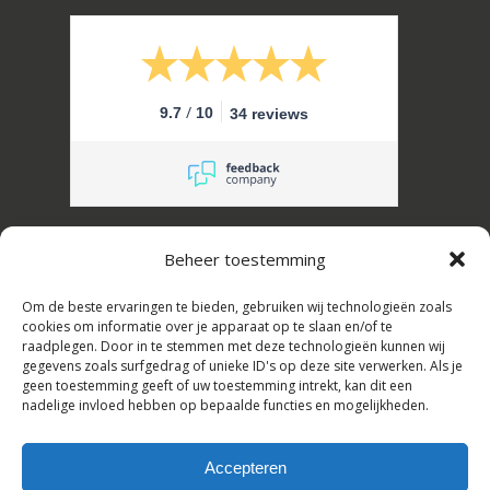
/
9.7
10
34 reviews
Erik Schuffel Slaapcomfort B.V.
Beheer toestemming
Kanaalstraat 16, 2161 JL Lisse, Nederland
Om de beste ervaringen te bieden, gebruiken wij technologieën zoals
Tel: +31(0)252-728108,
cookies om informatie over je apparaat op te slaan en/of te
raadplegen. Door in te stemmen met deze technologieën kunnen wij
E-mail: info@erikschuffel.nl
gegevens zoals surfgedrag of unieke ID's op deze site verwerken. Als je
geen toestemming geeft of uw toestemming intrekt, kan dit een
KVK:82803730, BTW: NL862609720B01
nadelige invloed hebben op bepaalde functies en mogelijkheden.
Handelsnamen: Slaapbankspecialist &
Hotelbedspecialist
Accepteren