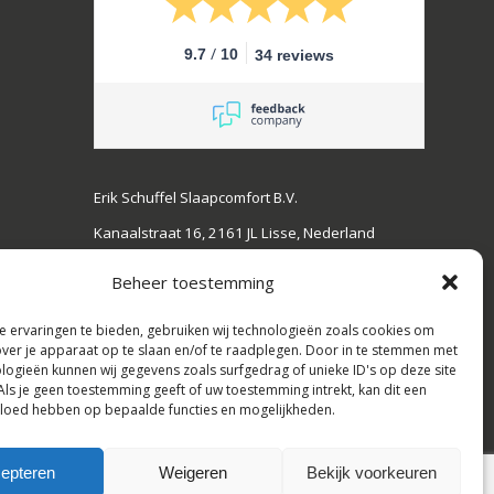
/
9.7
10
34 reviews
Erik Schuffel Slaapcomfort B.V.
Kanaalstraat 16, 2161 JL Lisse, Nederland
Tel: +31(0)252-728108,
Beheer toestemming
E-mail: info@erikschuffel.nl
 ervaringen te bieden, gebruiken wij technologieën zoals cookies om
KVK:82803730, BTW: NL862609720B01
over je apparaat op te slaan en/of te raadplegen. Door in te stemmen met
logieën kunnen wij gegevens zoals surfgedrag of unieke ID's op deze site
Handelsnamen: Slaapbankspecialist &
Als je geen toestemming geeft of uw toestemming intrekt, kan dit een
€
0,00
Hotelbedspecialist
vloed hebben op bepaalde functies en mogelijkheden.
Cookie policy | Privacy policy
 Winkelwagen
Afrekenen
epteren
Weigeren
Bekijk voorkeuren