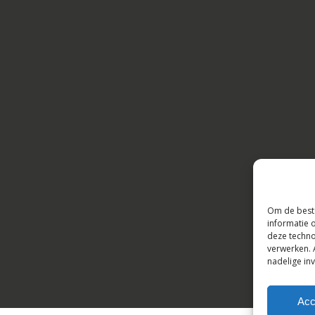
Om de beste
informatie 
deze techno
verwerken. 
Subtotaal:
nadelige in
Bekijk
Acc