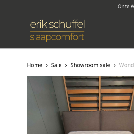
Skip
Onze W
to
main
content
Home
Sale
Showroom sale
Wonde