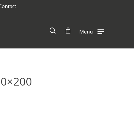
Contact
Close
Cart
search
Menu
60×200