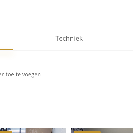
Techniek
r toe te voegen.
Geen p